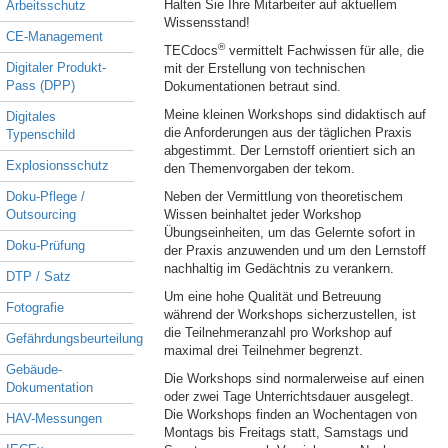
Halten Sie Ihre Mitarbeiter auf aktuellem
Arbeitsschutz
Wissensstand!
CE-Management
®
TECdocs
vermittelt Fachwissen für alle, die
Digitaler Produkt-
mit der Erstellung von technischen
Pass (DPP)
Dokumentationen betraut sind.
Meine kleinen Workshops sind didaktisch auf
Digitales
die Anforderungen aus der täglichen Praxis
Typenschild
abgestimmt. Der Lernstoff orientiert sich an
Explosionsschutz
den Themenvorgaben der tekom.
Doku-Pflege /
Neben der Vermittlung von theoretischem
Outsourcing
Wissen beinhaltet jeder Workshop
Übungseinheiten, um das Gelernte sofort in
Doku-Prüfung
der Praxis anzuwenden und um den Lernstoff
nachhaltig im Gedächtnis zu verankern.
DTP / Satz
Um eine hohe Qualität und Betreuung
Fotografie
während der Workshops sicherzustellen, ist
die Teilnehmeranzahl pro Workshop auf
Gefährdungsbeurteilung
maximal drei Teilnehmer begrenzt.
Gebäude-
Die Workshops sind normalerweise auf einen
Dokumentation
oder zwei Tage Unterrichtsdauer ausgelegt.
Die Workshops finden an Wochentagen von
HAV-Messungen
Montags bis Freitags statt, Samstags und