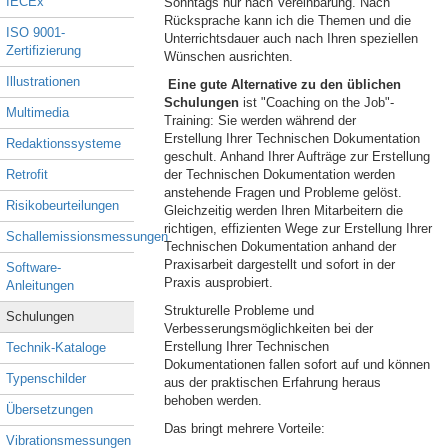
IECEx
Sonntags nur nach Vereinbarung. Nach
Rücksprache kann ich die Themen und die
ISO 9001-
Unterrichtsdauer auch nach Ihren speziellen
Zertifizierung
Wünschen ausrichten.
Illustrationen
Eine gute Alternative zu den üblichen
Schulungen
ist "Coaching on the Job"-
Multimedia
Training: Sie werden während der
Erstellung Ihrer Technischen Dokumentation
Redaktionssysteme
geschult. Anhand Ihrer Aufträge zur Erstellung
Retrofit
der Technischen Dokumentation werden
anstehende Fragen und Probleme gelöst.
Risikobeurteilungen
Gleichzeitig werden Ihren Mitarbeitern die
richtigen, effizienten Wege zur Erstellung Ihrer
Schallemissionsmessungen
Technischen Dokumentation anhand der
Praxisarbeit dargestellt und sofort in der
Software-
Praxis ausprobiert.
Anleitungen
Strukturelle Probleme und
Schulungen
Verbesserungsmöglichkeiten bei der
Erstellung Ihrer Technischen
Technik-Kataloge
Dokumentationen fallen sofort auf und können
Typenschilder
aus der praktischen Erfahrung heraus
behoben werden.
Übersetzungen
Das bringt mehrere Vorteile:
Vibrationsmessungen