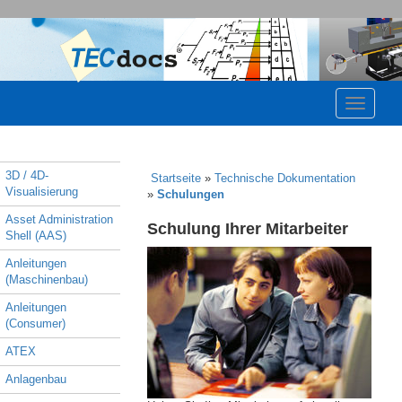
3D / 4D-
Startseite
»
Technische Dokumentation
Visualisierung
»
Schulungen
Asset Administration
Schulung Ihrer Mitarbeiter
Shell (AAS)
Anleitungen
(Maschinenbau)
Anleitungen
(Consumer)
ATEX
Anlagenbau