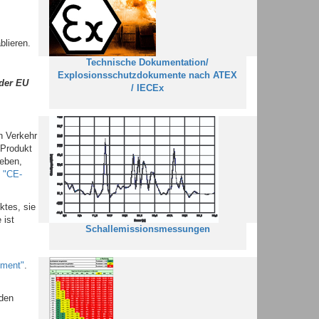
blieren.
T
echnische Dokumentation/
Explosionsschutzdokumente nach ATEX
 der EU
/ IECEx
n Verkehr
 Produkt
geben,
h
"CE-
ktes, sie
 ist
Schallemissionsmessungen
ment"
.
 den