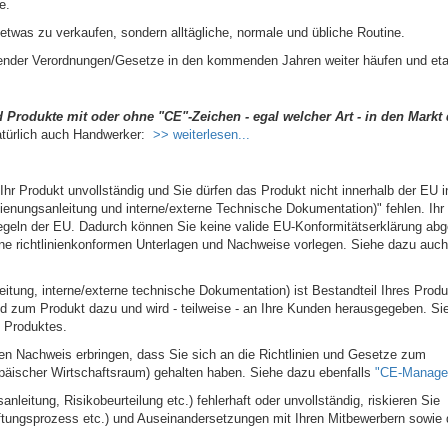
e.
etwas zu verkaufen, sondern alltägliche, normale und übliche Routine.
tender Verordnungen/Gesetze in den kommenden Jahren weiter häufen und eta
 Produkte mit oder ohne "CE"-Zeichen - egal welcher Art - in den Markt
atürlich auch Handwerker:
>> weiterlesen...
Ihr Produkt unvollständig und Sie dürfen das Produkt nicht innerhalb der EU i
edienungsanleitung und interne/externe Technische Dokumentation)" fehlen. Ihr
regeln der EU. Dadurch können Sie keine valide EU-Konformitätserklärung ab
ne richtlinienkonformen Unterlagen und Nachweise vorlegen. Siehe dazu auc
tung, interne/externe technische Dokumentation) ist Bestandteil Ihres Produ
 zum Produkt dazu und wird - teilweise - an Ihre Kunden herausgegeben. Sie
 Produktes.
n Nachweis erbringen, dass Sie sich an die Richtlinien und Gesetze zum
päischer Wirtschaftsraum) gehalten haben. Siehe dazu ebenfalls
"CE-Manage
leitung, Risikobeurteilung etc.) fehlerhaft oder unvollständig, riskieren Sie
aftungsprozess etc.) und Auseinandersetzungen mit Ihren Mitbewerbern sowie