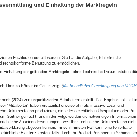
vermittlung und Einhaltung der Marktregeln
zierten Fachleuten erstellt werden. Sie hat die Aufgabe, fehlerfrei die
und rechtskonforme Benutzung zu ermöglichen.
e Einhaltung der geltenden Marktregeln - ohne Technische Dokumentation dür
auch Thomas Körner im Comic zeigt
(
Mit freundlicher Genehmigung von ©TOM,
och (2024) von unqualifizierten Mitarbeitern erstellt. Das Ergebnis ist fast 
ieser "Mitarbeiter" haben erstaunlicherweise oftmals massive Lese- und
che Dokumentation produzieren, die jeder gerichtlichen Überprüfung oder Prü
um Gärtner gemacht, und in der Folge werden die notwendigen Informationen 
 gerichtliche Auseinandersetzungen - weil Ihre Technische Dokumentation nicht
mitätserklärung abgeben können. Im schlimmsten Fall kann eine fehlerhafte
betriebliche Existenz kosten, falls durch Ihr Produkt Personen zu Schaden 