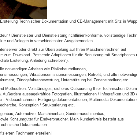
e Erstellung Technischer Dokumentation und CE-Management mit Sitz in Wuppe
kteur / Dienstleister und Dienstleistung richtlinienkonforme, vollständige Tech
ukte und Anlagen in verschiedensten Ausgabemedien.
atenserver oder direkt zur Überspielung auf Ihren Maschinenrechner, auf
ite zum Download. Passende Adaptionen für die Benutzung mit Smartphones 
ale Erstellung, Anleitung schreiben").
alle notwendigen Arbeiten wie Risikobeurteilungen,
ionsmessungen, Vibrationsemissionsmessungen, Retrofit, und alle notwendig
ument, Zündgefahrenbewertung, Unterstützung bei Zoneneinteilung etc.
 Methodiken. Vollständiges, sicheres Outsourcing Ihrer Technischen Dolum
an. Außerdem aussagekräftige Fotografien, Illustrationen / Infografiken und 3D 
ation, Videoaufnahmen, Fertigungsdokumentationen, Multimedia-Dokumentation
cherche, Konzeption / Strukturierung etc.
lagenbau, Automotive, Maschinenbau, Sondermaschinenbau,
 sowie Konsumgüter für Endverbraucher. Mein Kundenkreis besteht aus
 Technische Dokumentation.
fizierten Fachmann erstellen!