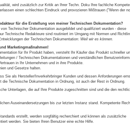
lität, wird zusätzlich zur Kritik an Ihrer Techn. Doku Ihre fachliche Kompete
hinterlassen einen schlechten Eindruck und provozieren Mißtrauen ("Wenn der n
edakteur für die Erstellung von meiner Technischen Dokumentation?
 von Technischer Dokumentation ausgebildet und qualifiziert wurden - diese
nur Technische Redakteure sind routiniert im Umgang mit Normen und Richtlin
 Entwicklungen der Technischen Dokumentation:
Weil wir es können.
e- und Marketingmaßnahmen!
entation für Ihr Produkt haben, versteht Ihr Käufer das Produkt schneller u
nleitungen / Technischen Dokumentationen und verständlichen Benutzerinform
rtrauen in Ihr Unternehmen und in ihre Produkte.
nien und Gesetze halten.
ss Sie als Hersteller/Inverkehrbringer Kunden und dessen Anforderungen erns
st die Technische Dokumentation in Ordnung, ist auch der Rest in Ordnung.
che Unterlagen, die auf Ihre Produkte zugeschnitten sind und die den rechtli
tlichen Auseinandersetzungen bis zur letzten Instanz stand. Kompetente Rech
andards erstellt, werden sorgfältig recherchiert und können als zusätzliche
iert werden. Sie bieten Ihren Benutzer eine echte Hilfe.