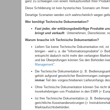
ganz zu schweigen von einem Verkaufsverbot Ihrer Produkt
Diese Schilderung ist kein hysterisches Szenario um Ihnen 
Derartige Szenarien werden sich wahrscheinlich wegen gel
Wer benötigt Technische Dokumentation?
Fast jeder,
der erklärungsbedürftige Produkte und
bringt und verkauft:
Unternehmen, Dienstleister, n
Warum brauche ich Technische Dokumentation?
Liefern Sie keine Technische Dokumentation mit, ist 
bringen - weil u. a. die "Informationsprodukte" (= B
entspricht dadurch nicht mehr den verlangten Markt
und bei Überprüfungen können Sie den Behörden kei
Management"
.
Die Technische Dokumentation (z. B. Bedienungsanlei
gehört aufgrund gesetzlicher Bestimmungen zwingend
immer
Teil des vorgeschriebenen Lieferumfangs des
Ohne Technische Dokumentation können Sie nicht de
Inverkehrbringen von Produkten in den EWR (= Euro
Ist Ihre Technische Dokumentation (z. B. Bedienungsan
gerichtliche Auseinandersetzungen (= Instruktionsh
Marktaufsichtsbehörden.