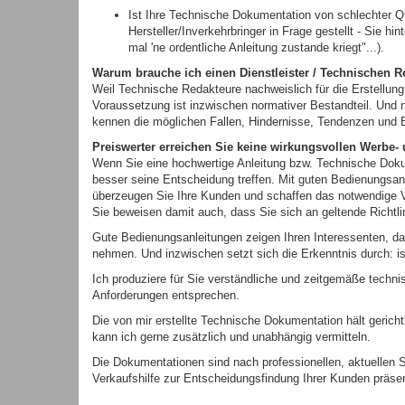
Ist Ihre Technische Dokumentation von schlechter Qua
Hersteller/Inverkehrbringer in Frage gestellt - Sie 
mal 'ne ordentliche Anleitung zustande kriegt"...).
Warum brauche ich einen Dienstleister / Technischen R
Weil Technische Redakteure nachweislich für die Erstellung
Voraussetzung ist inzwischen normativer Bestandteil. Und 
kennen die möglichen Fallen, Hindernisse, Tendenzen und
Preiswerter erreichen Sie keine wirkungsvollen Werb
Wenn Sie eine hochwertige Anleitung bzw. Technische Dokum
besser seine Entscheidung treffen. Mit guten Bedienungsa
überzeugen Sie Ihre Kunden und schaffen das notwendige Ve
Sie beweisen damit auch, dass Sie sich an geltende Richtli
Gute Bedienungsanleitungen zeigen Ihren Interessenten, da
nehmen. Und inzwischen setzt sich die Erkenntnis durch: i
Ich produziere für Sie verständliche und zeitgemäße technis
Anforderungen entsprechen.
Die von mir erstellte Technische Dokumentation hält gerich
kann ich gerne zusätzlich und unabhängig vermitteln.
Die Dokumentationen sind nach professionellen, aktuellen St
Verkaufshilfe zur Entscheidungsfindung Ihrer Kunden präsent