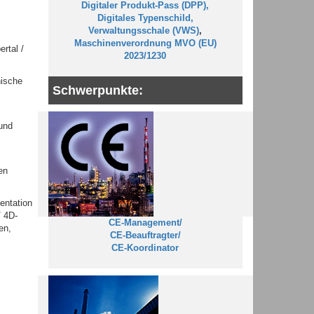
Digitaler Produkt-Pass (DPP),
Digitales Typenschild,
Verwaltungsschale (VWS)
,
Maschinenverordnung MVO (EU)
rtal /
2023/1230
nische
Schwerpunkte:
und
en
entation
/ 4D-
CE-Management/
en,
CE-Beauftragter/
CE-Koordinator