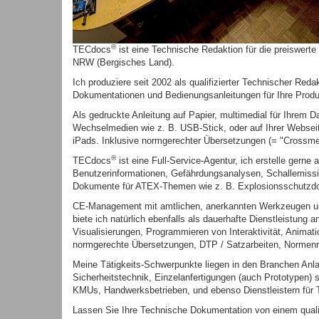
®
TECdocs
ist eine Technische Redaktion für die preiswert
NRW (Bergisches Land).
Ich produziere seit 2002 als qualifizierter Technischer Reda
Dokumentationen und Bedienungsanleitungen für Ihre Prod
Als gedruckte Anleitung auf Papier, multimedial für Ihrem D
Wechselmedien wie z. B. USB-Stick, oder auf Ihrer Webse
iPads. Inklusive normgerechter Übersetzungen (= "Crossmedi
®
TECdocs
ist eine Full-Service-Agentur, ich erstelle gerne 
Benutzerinformationen, Gefährdungsanalysen, Schallemiss
Dokumente für ATEX-Themen wie z. B. Explosionsschutzdok
CE-Management mit amtlichen, anerkannten Werkzeugen und
biete ich natürlich ebenfalls als dauerhafte Dienstleistung 
Visualisierungen, Programmieren von Interaktivität, Anim
normgerechte Übersetzungen, DTP / Satzarbeiten, Normenre
Meine Tätigkeits-Schwerpunkte liegen in den Branchen An
Sicherheitstechnik, Einzelanfertigungen (auch Prototypen)
KMUs, Handwerksbetrieben, und ebenso Dienstleistern für
Lassen Sie Ihre Technische Dokumentation von einem quali