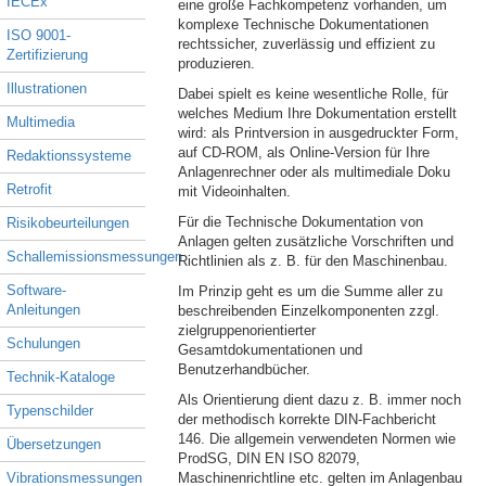
IECEx
eine große Fachkompetenz vorhanden, um
komplexe Technische Dokumentationen
ISO 9001-
rechtssicher, zuverlässig und effizient zu
Zertifizierung
produzieren.
Illustrationen
Dabei spielt es keine wesentliche Rolle, für
welches Medium Ihre Dokumentation erstellt
Multimedia
wird: als Printversion in ausgedruckter Form,
auf CD-ROM, als Online-Version für Ihre
Redaktionssysteme
Anlagenrechner oder als multimediale Doku
Retrofit
mit Videoinhalten.
Für die Technische Dokumentation von
Risikobeurteilungen
Anlagen gelten zusätzliche Vorschriften und
Schallemissionsmessungen
Richtlinien als z. B. für den Maschinenbau.
Software-
Im Prinzip geht es um die Summe aller zu
Anleitungen
beschreibenden Einzelkomponenten zzgl.
zielgruppenorientierter
Schulungen
Gesamtdokumentationen und
Benutzerhandbücher.
Technik-Kataloge
Als Orientierung dient dazu z. B. immer noch
Typenschilder
der methodisch korrekte DIN-Fachbericht
146. Die allgemein verwendeten Normen wie
Übersetzungen
ProdSG, DIN EN ISO 82079,
Vibrationsmessungen
Maschinenrichtline etc. gelten im Anlagenbau