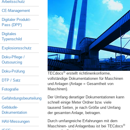
Arbeitsschutz
CE-Management
Digitaler Produkt-
Pass (DPP)
Digitales
Typenschild
Explosionsschutz
Doku-Pflege /
Outsourcing
Doku-Prüfung
®
TECdocs
erstellt richtlinenkonforme,
vollständige Dokumentationen für Maschinen
DTP / Satz
und Anlagen (Anlage = Gesamtheit von
Maschinen).
Fotografie
Der Umfang derartiger Dokumentationen kann
Gefährdungsbeurteilung
schnell einige Meter Ordner bzw. viele
Gebäude-
tausend Seiten, je nach Größe und Umfang
Dokumentation
der gesamten Anlage, betragen.
Durch umfangreiche Erfahrungen mit dem
HAV-Messungen
®
Maschinen- und Anlagenbau ist bei TECdocs